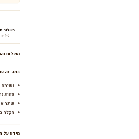
משלוח חינם
1-5 ימי עסקים בלבד
משלוח והח
משלוח:
1-5 ימי עסקים עם שליח עד הבית · ₪19.90, חינם מעל ₪200.
במה זה עוז
החזרות:
עד 14 יום מקבלת המוצר. החזרים תו
נשימה מ
פחות נח
שינה אי
הקלה בא
מידע על ה