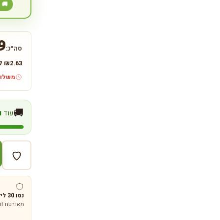
🚚 מ
9
סה״כ:
2.63
₪
לי
משלוח חינם מע
🚚
עוד
1
נסו 30 לילות על חשבוננו
מאובטח SSL 256bit