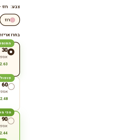
צבע:
רוז 
רוז
בחרו אריזה
התנסו
30
אספק
2.63
פופולר
60
אספק
2.48
הכי מ
90
אספקה ל-3 חודשי
2.44