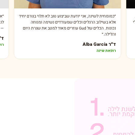
״
כמומחית לשינה, אני יודעת שביצוע טוב לא תלוי בגורם יחיד
״
אנ
לי
אלא בשילוב הרגלים וכלים שמעודדים נשימה ומנוחה
לנש
נכונות. הכלים של Gud עוזרים מאוד למטב את שגרת היום
— 
והלילה.
״
ד״ר nton
ד״ר Alba García
רופ
רופאת שינה