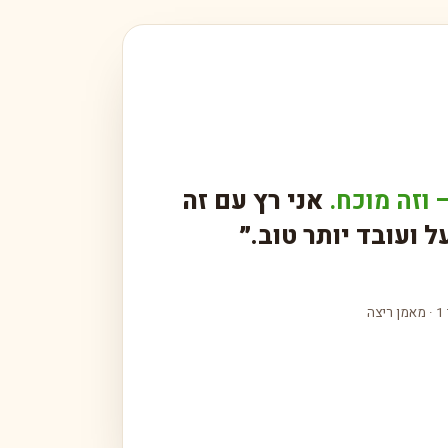
ורידים בעדינות מצד אחד למרכז — בלי משיכה חדה.
נים:
:
פוליפרופילן בצורת פפיון
אני רץ עם זה
פה · תקן EU MDR
 ועובד יותר טוב.״
ה