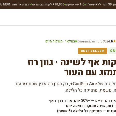
1-5 ימי עסקים
10,000+ לקוחות בישראל
תוצרת אירופה · EU MDR
תשלום
4.9
(32 ביקורות מאומתות)
·
במלאי · משלוח היום
GU
BESTSELLER
ת אף לשינה · גוון רוז
זג עם העור
אותה טכנולוגיה של GudSlip Aire+, רק בגוון רוז עדין שמתמזג עם
, נושמת, מחזיקה כל הלילה.
ריים — +30% יותר אוויר דרך האף
ירות, שינה עמוקה ורציפה יותר
נים — מחזיקה כל הלילה (8 שעות)