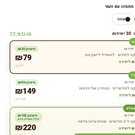
· מתמזג עם העור
שחור
:
30
יחידות
מה כדאי לי?
ת
יחידות
חיסכון ₪
20
ה לחודש · להתחיל לישון טוב
79
₪
₪
ליחידה
₪
99
י
יחידות
חיסכון ₪
49
ה לחודשיים · הבחירה של הזוגות
149
₪
₪
ליחידה
₪
198
שתלם
יחידות
חיסכון ₪
102
כולל משלוח חינם
ם · שגרת שינה מלאה
₪
220
₪
ליחידה