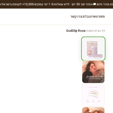
החזר תוך 30 יום · ללא שאלות
1-5 ימי עסקים
10,000+ לקוחות בישראל
תוצרת אי
ספורט
שינה
בלוג
צרו קשר
המוצ
7
/
1
דף הבית
החנות
GudSlip Rose
›
›
★ BEST SELLER
חיסכון ₪20