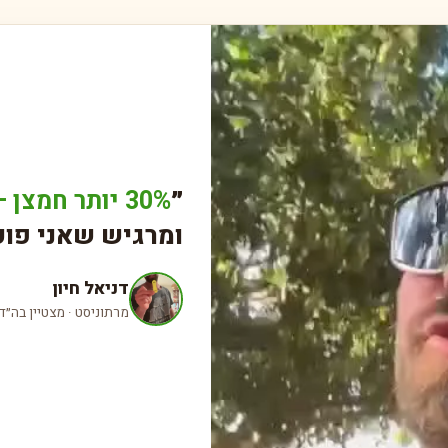
להירגע.
בבוקר:
מ
חומרים ותק
בד:
SoftSense® — כותנה היפואלרגנית פרימיום
דבק:
Henkel medical-grade · עדין, מחזיק כל הלילה
חוט מתח
״
30% יותר חמצן — וזה מוכח.
ייצור:
אירו
ומרגיש שאני פועל
דניאל חיון
מרתוניסט · מצטיין בה״ד 1 · מאמן ריצ