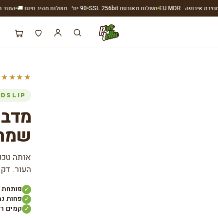
רופה · EU MDR
תשלום מאובטח SSL 256bit
90 יח׳ · משלוח מהיר חינם 🚚
החזר תוך 30 יום · ללא שאלות
ר
בפעולה
★★★★★
DSLIP
מדבקו
שמתמ
העור. דקה
פותחת את הנחי
✓
פחות נח
✓
קמים רענ
✓