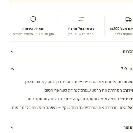
 מעל ₪200
לא אהבת? תחזיר
תוצרת אירופה
החזר מלא · 14 יום
תקן EU MDR · מאושר רפואית
זרות
ר לי?
ך 7 ימי עסקים.
שופרת:
פותחת את הנחיריים — יותר אוויר דרך האף, פחות מאמץ.
ירות:
מפחיתה את הרטט שגורם לנחירה כשהאף חסום.
כותית:
נשימה אפית עמוקה ושקטה — שינה רציפה ועמוקה יותר.
לרגיה:
מרחיבה את הנחיריים גם בגודש קל — נשימה חופשית בלי תרופות.
מוצר