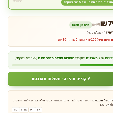
₪
297
שלוח מהיר חינם · עד 5 ימי עסקים
₪
7
₪
99
חיסכון ₪
20
חידה
· מע״מ כלול
ל ₪200 · החזר ₪0 תוך 30 יום
₪12
או
2 מארזים
ותקבלו
משלוח שליח מהיר חינם
(1-5 ימי עסקים)
⚡ קנייה מהירה · תשלום מאובטח
— אם השינה לא השתפרה, החזר כספי מלא, בלי שאלות · תשלום
MC
VISA
PP
Bit