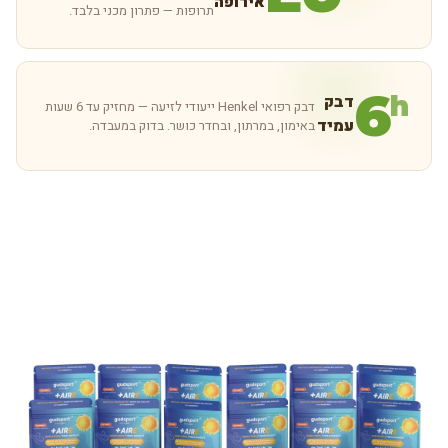
אירופה
תרופות — פתרון מכני בלבד.
6
h
דבק
דבק רפואי Henkel ייעודי לזיעה — מחזיק עד 6 שעות
עמיד
באימון, במרתון, ובחדר כושר. בדוק במעבדה.