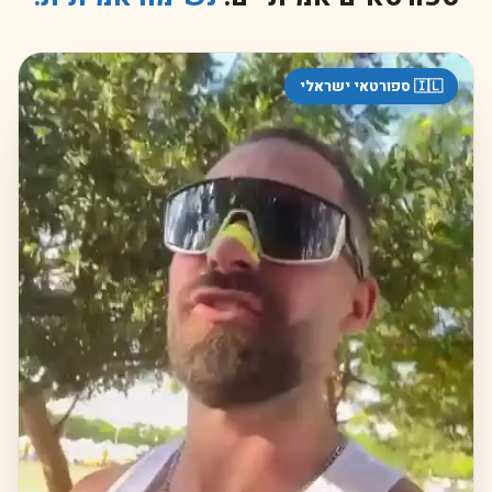
עד 6 שעות), הצורה הדו-צירית מרכזת את המתיחה בקצוות כנפי האף
במקום ללחוץ על גשר האף, והעובי 0.2 מ"מ כמעט לא מורגש. תוצרת אירופה
בתקן EU MDR.
🇮🇱 ספורטאי ישראלי
אופן שימוש:
10-15 דקות לפני האימון
— נקו ויבשו את גשר האף (בלי קרם, בלי שמן
— דבק לא יחזיק על משטח שמן).
הסירו את ההגנה השקופה
מצדה הדביק של המדבקה.
הצמידו לגשר האף
— הקצוות הרחבים על שני הצדדים, החלק הצר
במרכז.
לחצו 5 שניות מכל צד
— להבטחת קיבוע מלא לעור.
חימום נשימה 4-4-4-4
— תרגישו את ההרחבה ב-30 שניות הראשונות.
בסוף האימון:
מורידים בעדינות מצד אחד למרכז — בלי משיכה חדה.
חומרים ותקנים:
בד:
SoftSense® — כותנה היפואלרגנית פרימיום
דבק:
Henkel medical-grade · 4-6 שעות הזעה
חוט מתח:
פוליפרופילן בצורת פפיון