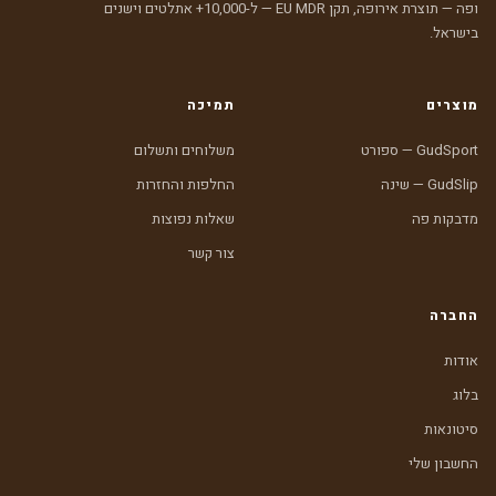
ופה — תוצרת אירופה, תקן EU MDR — ל-10,000+ אתלטים וישנים
בישראל.
מוצרים
תמיכה
GudSport — ספורט
משלוחים ותשלום
GudSlip — שינה
החלפות והחזרות
מדבקות פה
שאלות נפוצות
צור קשר
החברה
אודות
בלוג
סיטונאות
החשבון שלי