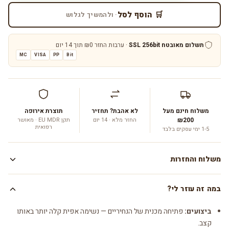
🛒 הוסף לסל
· ולהמשיך לגלוש
תשלום מאובטח SSL 256bit
· ערבות החזר ₪0 תוך 14 יום
MC
VISA
PP
Bit
משלוח חינם מעל
לא אהבת? תחזיר
תוצרת אירופה
₪200
החזר מלא · 14 יום
תקן EU MDR · מאושר
רפואית
1-5 ימי עסקים בלבד
משלוח והחזרות
משלוח:
1-5 ימי עסקים עם שליח עד הבית · ₪19.90, חינם מעל ₪200.
במה זה עוזר לי?
החזרות:
עד 14 יום מקבלת המוצר. החזרים תוך 7 ימי עסקים.
ביצועים:
פתיחה מכנית של הנחיריים — נשימה אפית קלה יותר באותו
קצב.