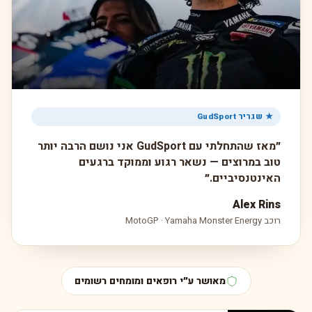
★ שגריר GudSport
״מאז שהתחלתי עם GudSport אני נושם הרבה יותר
טוב במרוצים — נשאר רגוע וממוקד ברגעים
האינטנסיביים.״
Alex Rins
רוכב MotoGP · Yamaha Monster Energy
מאושר ע״י רופאים ומומחים רשומים