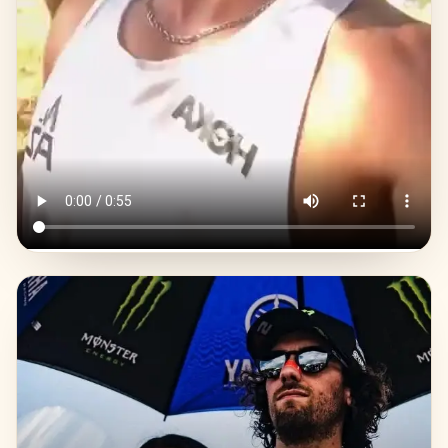
ייצור:
אירופה · תקן EU MDR
״אני רץ עם זה ומרגיש שאני פועל ועובד
יותר טוב.״
דניאל חיון
מרתוניסט · מצטיין בה״ד 1 · מאמן ריצה