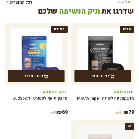
לכל המוצרים
המלצות
שדרגו את
תיק הנשימה
שלכם
חדש
ספורט
צפו במוצר
צפו במוצר
GUDSPORT
GUDSLIP
מדבקות פה לשינה · Mouth Tape
מדבקות אף לספורט · GudSport
₪
69
₪
79
₪
89
₪
99
🌸