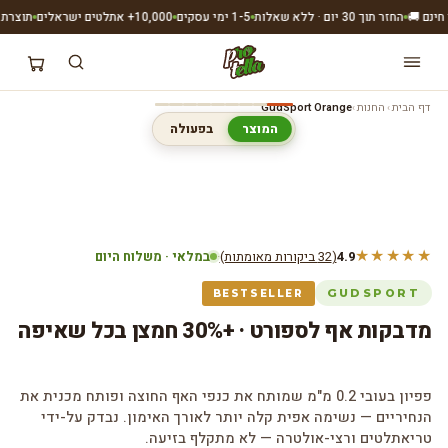
החזר תוך 30 יום · ללא שאלות
1-5 ימי עסקים
10,000+ אתלטים ישראלים
תוצרת אירופה · 
דף הבית
החנות
GudSport Orange
›
›
המוצר
בפעולה
★★★★★
4.9
(32 ביקורות מאומתות)
·
במלאי · משלוח היום
GUDSPORT
BESTSELLER
מדבקות אף לספורט · +30% חמצן בכל שאיפה
פפיון בעובי 0.2 מ"מ שמותח את כנפי האף החוצה ופותח מכנית את
הנחיריים — נשימה אפית קלה יותר לאורך האימון. נבדק על-ידי
טריאתלטים ורצי-אולטרה — לא מתקלף בזיעה.