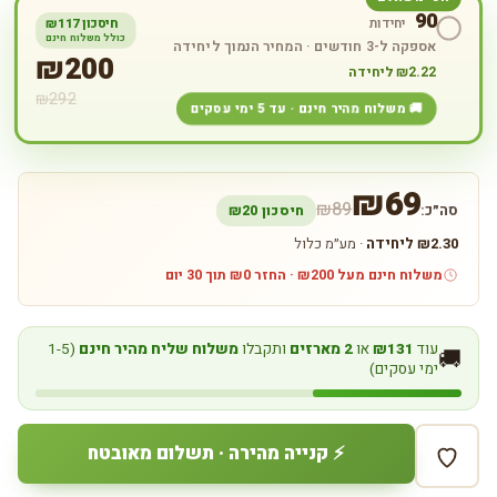
90
יחידות
חיסכון ₪
117
כולל משלוח חינם
אספקה ל-3 חודשים · המחיר הנמוך ליחידה
₪
200
2.22
₪
ליחידה
₪
292
🚚 משלוח מהיר חינם · עד 5 ימי עסקים
₪
69
₪
89
סה״כ:
חיסכון ₪
20
2.30
₪
ליחידה
· מע״מ כלול
משלוח חינם מעל ₪200 · החזר ₪0 תוך 30 יום
עוד
₪131
או
2 מארזים
ותקבלו
משלוח שליח מהיר חינם
(1-5
🚚
ימי עסקים)
⚡ קנייה מהירה · תשלום מאובטח