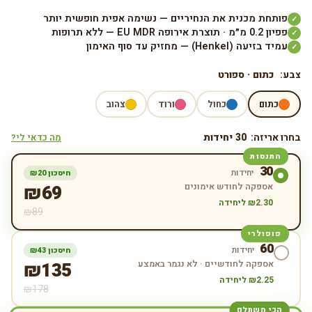
פותחת מכנית את הנחיריים — נשימה אפית חופשית יותר
✓
פפיון 0.2 מ״מ · תוצרת אירופה EU MDR — ללא תרופות
✓
עמיד בזיעה (Henkel) — מחזיק עד סוף האימון
✓
צבע:
כתום · ספורט
כתום
כחול
ורוד
צהוב
בחרו אריזה:
30
יחידות
מה כדאי לי?
התנסות
30
יחידות
חיסכון ₪
20
אספקה לחודש אימונים
69
₪
2.30
₪
ליחידה
₪
89
פופולרי
60
יחידות
חיסכון ₪
43
אספקה לחודשיים · לא נגמר באמצע
135
₪
2.25
₪
ליחידה
₪
178
הכי משתלם