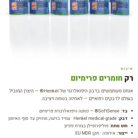
איכות
רק
חומרים פרימיום
אנחנו משתמשים בדבק היפואלרגני של Henkel® — היצרן המוביל
בעולם לדבקים רפואיים — לאחיזה בטוחה ויציבה.
בד:
SoftSense® — כותנה היפואלרגנית פרימיום
דבק:
Henkel medical-grade · עמיד בזיעה, מחזיק עד סוף האימון
חוט מתח:
פוליפרופילן בצורת פפיון
ייצור:
אירופה · תקן EU MDR