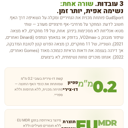
3 עובדות.
שורה אחת:
נשימה אפית, יותר זמן.
GudSport פותחת מכנית את הנחיריים ומקלה על השאיפה דרך האף.
חשוב לדעת: המחקר על מרחיבי-אף חיצוניים מעורב — שתי
מטא-אנליזות לא מסכימות ביניהן. אחת, של 19 מחקרים, לא מצאה
שיפור מובהק ב-VO2max, בדופק או במאמץ הנתפס (Dinardi ואחרים,
2021); השנייה, של 11 מחקרים, כן מצאה הפרש קטן לטובת המדבקה,
אך דירגה בעצמה את ודאות הראיות כנמוכה מאוד (Gomes ואחרים,
2022). אנחנו מוכרים נוחות נשימתית, לא ביצועים.
קשת דו-צירית בעובי 0.2 מ״מ
0.2
מ״מ
פפיון
שמותחת את כנפי האף החוצה —
דו-צירי
פתיחה מכנית, ללא תרופות וללא
ספריי.
EU
מיוצר באירופה בתקן EU MDR ·
MDR
תוצרת
ללא חומרים פעילים וללא