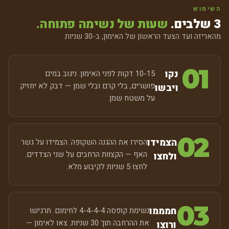
השימוש
3 שלבים.
שעות של נשימה פתוחה.
מהאריזה ועד הצעד הראשון של האימון, ב-30 שניות.
01
נקו
10-15 דקות לפני האימון. ניגוב במים
פושרים, בלי קרם ובלי שמן — דבק לא יחזיק
ויבשו
על משטח שמן.
02
הצמידו
הסירו את ההגנה השקופה. הצמידו על גשר
האף — הקצוות הרחבים על שני הצדדים.
ולחצו
לחצו 5 שניות לקיבוע מלא.
03
חמממו
נשימת קופסה 4-4-4-4 לחימום. תרגישו
את ההרחבה תוך 30 שניות. צאו לאימון —
ורוצו