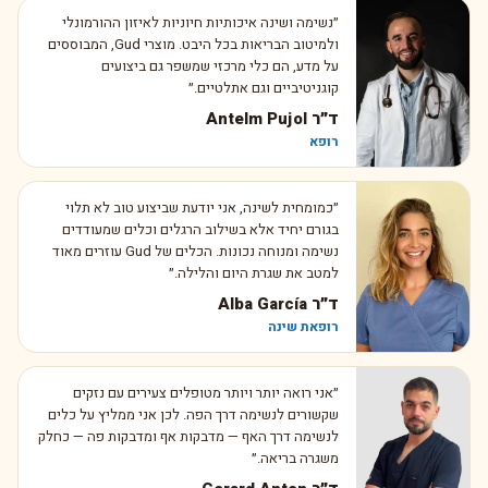
״
נשימה ושינה איכותיות חיוניות לאיזון ההורמונלי
ולמיטוב הבריאות בכל היבט. מוצרי Gud, המבוססים
על מדע, הם כלי מרכזי שמשפר גם ביצועים
קוגניטיביים וגם אתלטיים.
״
ד״ר Antelm Pujol
רופא
״
כמומחית לשינה, אני יודעת שביצוע טוב לא תלוי
בגורם יחיד אלא בשילוב הרגלים וכלים שמעודדים
נשימה ומנוחה נכונות. הכלים של Gud עוזרים מאוד
למטב את שגרת היום והלילה.
״
ד״ר Alba García
רופאת שינה
״
אני רואה יותר ויותר מטופלים צעירים עם נזקים
שקשורים לנשימה דרך הפה. לכן אני ממליץ על כלים
לנשימה דרך האף — מדבקות אף ומדבקות פה — כחלק
משגרה בריאה.
״