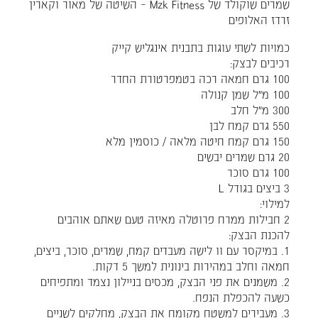
שמרים שוקולד של Mzk Fitness – השיטה של מאור וקארין
זרדז האלופים
כמויות לשתי עוגות בתבנית אינגליש קייק
רכיבים לבצק:
100 גרם חמאה רכה בטמפרטורת החדר
100 מ"ל שמן קנולה
300 מ"ל חלב
550 גרם קמח לבן
150 גרם קמח חיטה מלאה / כוסמין מלא
20 גרם שמרים יבשים
100 גרם סוכר
3 ביצים בגודל L
למילוי:
2 חבילות ממרח פרוטלה מאיזה טעם שאתם אוהבים
להכנת הבצק:
1. במיקסר עם וו לישה מעבדים קמח, שמרים, סוכר, ביצים,
חמאה וחלב במהירות בינונית למשך 5 דקות.
2. משמנים את פני הבצק, מכסים בניילון נצמד ומתפיחים
כשעה להכפלת הנפח.
3. מעבירים למשטח מקומח את הבצק, מחלקים לשניים