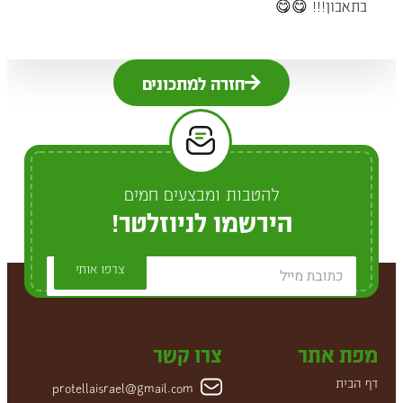
בתאבון!!! 😋😋
חזרה למתכונים
להטבות ומבצעים חמים
הירשמו לניוזלטר!
צרפו אותי
מפת אתר
צרו קשר
דף הבית
protellaisrael@gmail.com