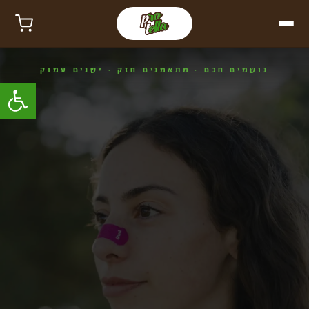
נושמים חכם · מתאמנים חזק · ישנים עמוק
פתח סרגל 