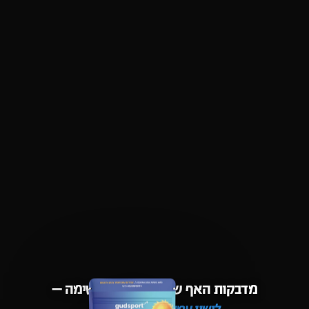
מדבקות האף שפותחות את הנשימה —
לישון עמוק, להתאמן חזק.