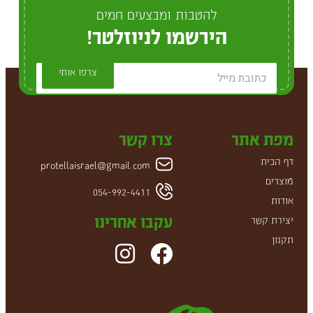
להטבות ומבצעים חמים
הירשמו לניוזלטר!
צרפו אותי
מפת אתר
צרו קשר
דף הבית
protellaisrael@gmail.com
מוצרים
054-992-4411
אודות
עקבו אחרינו
יצירת קשר
תקנון