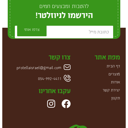
להטבות ומבצעים חמים
הירשמו לניוזלטר!
צרפו אותי
מפת אתר
צרו קשר
דף הבית
protellaisrael@gmail.com
מוצרים
054-992-4411
אודות
עקבו אחרינו
יצירת קשר
תקנון