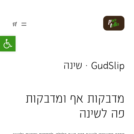
פתח סרגל 
GudSlip · שינה
מדבקות אף ומדבקות
פה לשינה