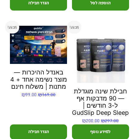
הוספה לסל
הגדר חבילה
מבצע!
מבצע!
באנדל ההיכרות —
מוצר נשימה אחד + 4
מתנות | משלוח חינם
חבילת שינה מוגדלת
₪
99.00
₪
169.00
— 90 מדבקות אף
ל-3 חודשים |
GudSlip Deep Sleep
₪
200.00
₪
297.00
למידע נוסף
הגדר חבילה