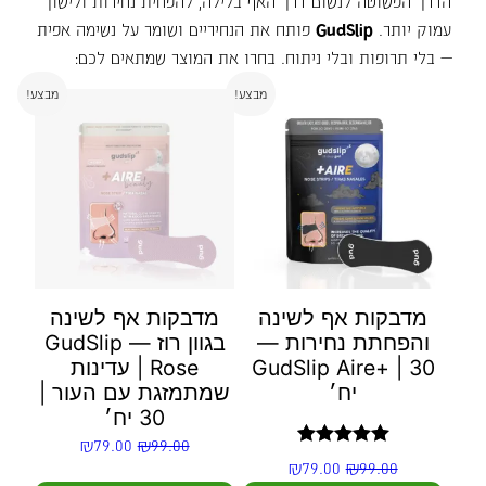
הדרך הפשוטה לנשום דרך האף בלילה, להפחית נחירות ולישון
עמוק יותר.
GudSlip
פותח את הנחיריים ושומר על נשימה אפית
— בלי תרופות ובלי ניתוח. בחרו את המוצר שמתאים לכם:
מבצע!
מבצע!
מדבקות אף לשינה
מדבקות אף לשינה
והפחתת נחירות —
בגוון רוז — GudSlip
GudSlip Aire+ | 30
Rose | עדינות
יח׳
שמתמזגת עם העור |
30 יח׳
₪
79.00
₪
99.00
דורג
5.00
₪
79.00
₪
99.00
מתוך 5