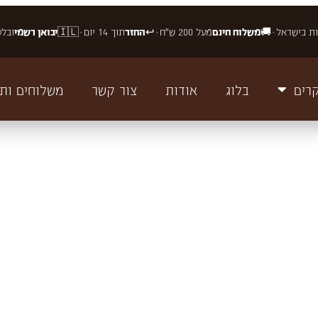
ת בישראל
🚚
משלוח חינם
מעל 200 ש"ח
↩️
החזר
תוך 14 יום
🇮🇱
יבואן רשמי
ובלע
•
•
•
רים
בלוג
אודות
צור קשר
משלוחים ות