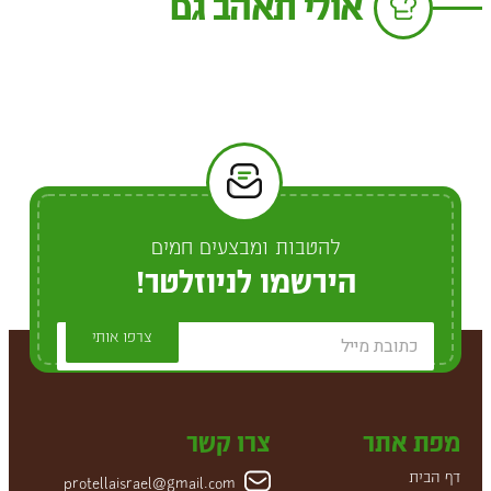
אולי תאהב גם
להטבות ומבצעים חמים
הירשמו לניוזלטר!
צרפו אותי
מפת אתר
צרו קשר
דף הבית
protellaisrael@gmail.com