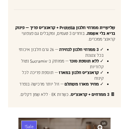
שלישיית ממרחי חלבון Protella + קראנצ'יס פריך — פינוק
בריא בלי אשמה.
בוחרים 3 טעמים, ומקבלים גם פצפוצי
קראנצ' ממכרים.
✓
3 ממרחי חלבון לבחירה
— 26 גרם חלבון איכותי
בכל צנצנת
✓
ללא תוספת סוכר
— ממותק ב-Sucramix נטול
קלוריות
✓
קראנצ'יס חלבון במארז
— תוספת פריכה לכל
קינוח
✓
מחיר מארז משתלם
— זול יותר מרכישה בנפרד
🍫
3 ממרחים + קראנצ'יס.
כשרות EK · ללא שמן דקלים.
Sale!