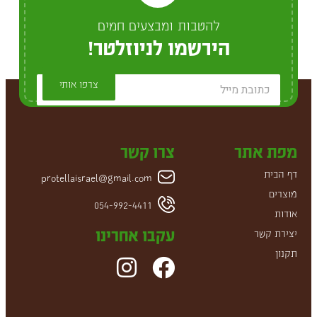
להטבות ומבצעים חמים
הירשמו לניוזלטר!
צרפו אותי
מפת אתר
צרו קשר
דף הבית
protellaisrael@gmail.com
מוצרים
054-992-4411
אודות
עקבו אחרינו
יצירת קשר
תקנון