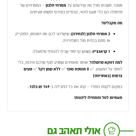
ממכר. תשכחו מכל מה שידעתם על
ממרחי חלבון
– הממרחים של
פרוטלה הם בלי טעם לוואי, קרמיים בטירוף ופשוט טעימים.
מה מקבלים?
3 ממרחי חלבון (לבחירה):
שישדרגו לכם את הטוסט, הפנקייק
או סתם בכפית מול הטלוויזיה.
1 קראנצ'יז:
נשנוש קריספי שכיף להוסיף מלמעלה.
למה דווקא פרוטלה?
אנחנו מאמינים שמגיע לגוף שלכם איכות, בלי
לוותר על התענוג: ✅
0 תוספת סוכר
✅
ללא שמן דקל
✅
טעים
ברמות (באחריות!)
במקום לקנות בנפרד – קחו את כל החבילה ב-
149 ₪ בלבד.
תעמיסו לסל ותתחילו ליהנות!
אולי תאהב גם