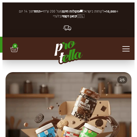
⭐
10,000+
לקוחות בישראל
🚚
משלוח חינם
מעל 200 ש"ח
↩️
החזר
תוך 14 יום
🇮🇱
יבואן רשמי
ובלעדי
פתח סרגל 
0