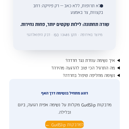
ללא תרופות, ללא כאב — רק פיזיקה: רחב
בקצוות, צר באמצע
שורה תחתונה: לילות שקטים יותר, פחות נחירות.
מיוצר באירופה · תקן ISO 13485 · דבק היפואלרגני
איך נשימה עוזרת נגד חרדה?
מה התרגיל הכי טוב להרגעה מהירה?
נשימה מחליפה טיפול בחרדה?
רוגע מתחיל בנשימה דרך האף
מדבקות GudSlip מקלות על נשימה אפית רגועה, ביום
ובלילה.
למדבקות GudSlip ←