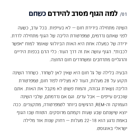
למה
הגוף
מסרב
להירדם
כשחם
השינה מתחילה בירידת חום — לא בעייפות. בכל ערב, כשעה
לפני שאתם נרדמים, טמפרטורת הליבה של הגוף מתחילה לרדת.
ירידה של כמעלה אחת היא האות הביולוגי שאומר למוח "אפשר
לכבות". הגוף עושה את זה דרך העור: כלי הדם בכפות הידיים
והרגליים מתרחבים ומשחררים חום החוצה.
הבעיה בלילה של גל חום היא שאין לאן לשחרר. כשחדר השינה
תקוע על 28 מעלות, העור לא מצליח לפזר חום, טמפרטורת
הליבה נשארת גבוהה, והמוח פשוט לא מקבל את האות. אתם
שוכבים עייפים — אבל ערים. וגם אם נרדמתם, שלבי השינה
העמוקה וה-REM, הרגישים ביותר לטמפרטורה, מתקצרים. ככה
יוצא שישנתם שבע שעות וקמתם מרוסקים. הטווח שבו הגוף
באמת נרגע הוא 18–22 מעלות — רחוק שנות אור מלילה
ישראלי באוגוסט.