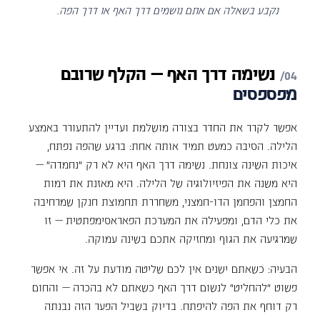
נקבע בשאלה אם אתם נושמים דרך האף או דרך הפה.
נשימה
דרך
האף
—
הקלף
שרובם
מפספסים
אפשר לקרר את החדר בצורה מושלמת ועדיין להתעורר באמצע
הלילה. הסיבה כמעט תמיד אותה אחת: ברגע שהפה נפתח,
איכות השינה צונחת. נשימה דרך האף היא לא רק "נחמדה" —
היא משנה את הפיזיולוגיה של הלילה. היא מאזנת את רמות
החמצן והפחמן הדו-חמצני, משחררת תחמוצת חנקן שמרחיבה
את כלי הדם, ומפעילה את המערכת הפאראסימפתטית — זו
שמרגיעה את הגוף ומחזיקה אתכם בשינה עמוקה.
הבעיה: כשאתם ישנים אין לכם שליטה מודעת על זה. אי אפשר
פשוט "להחליט" לנשום דרך האף כשאתם לא בהכרה — והחום
רק דוחף את הפה להיפתח. בדיוק בשביל הפער הזה נבנתה