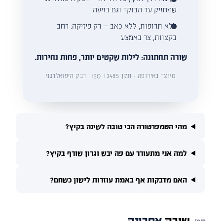
שמחזיק עד הבוקר וגם בזיעה
ללא תרופות, ללא כאב — רק פיזיקה: רחב
בקצוות, צר באמצע
שורה תחתונה: לילות שקטים יותר, פחות נחירות.
מיוצר באירופה · תקן ISO 13485 · דבק היפואלרגני
מהי הטמפרטורה הכי טובה לשינה בקיץ?
למה אני מתעורר עם פה יבש וגרון שורף בקיץ?
האם מדבקות אף באמת עוזרות לישון כשחם?
שורה
אחרונה