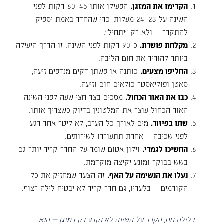
הקדימו את המזגן.
הפעילו אותו 45–60 דקות לפני
השינה על 23–24 מעלות, כדי שהחדר באמת יספיק
להתקרר — ולא רק "יתחיל".
מקלחת פושרת.
כ-90 דקות לפני השינה. זו הדרך היעילה
ביותר להוריד את חום הליבה.
החליפו מצעים.
כותנה או פשתן דקים מנדפים זיעה;
סאטן ופוליאסטר כולאים חום וזיעה.
כבו את האור הכחול.
מסכים בצד חצי שעה לפני השינה —
האור הכחול עוצר את המלטונין בדיוק כשצריך אותו.
שתו בפיזור.
מים לאורך כל הערב, לא ליטר אחד רגע
לפני שכיבה — אחרת תתעוררו לשירותים.
החשיכו לגמרי.
וילון אטום שומר על החדר קריר יותר גם
בשש בבוקר ומונע יקיצה מוקדמת.
נעלו את הנשימה על האף.
זה הצעד שמחזיק את כל
הקודמים — בלעדיו, גם חדר קריר לא יבטיח לילה רצוף.
בלילה חם, הקרב על השינה לא נקבע רק במזגן — הוא