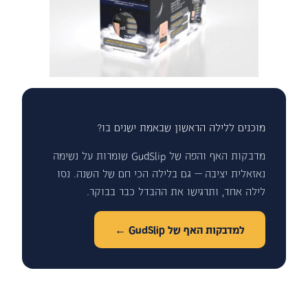
מוכנים ללילה הראשון שבאמת ישנים בו?
מדבקות האף והפה של GudSlip שומרות על נשימה
נאזאלית יציבה — גם בלילה הכי חם של השנה. נסו
לילה אחד, ותרגישו את ההבדל כבר בבוקר.
למדבקות האף של GudSlip ←