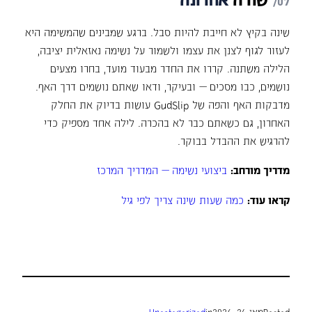
שינה בקיץ לא חייבת להיות סבל. ברגע שמבינים שהמשימה היא
לעזור לגוף לצנן את עצמו ולשמור על נשימה נאזאלית יציבה,
הלילה משתנה. קררו את החדר מבעוד מועד, בחרו מצעים
נושמים, כבו מסכים — ובעיקר, ודאו שאתם נושמים דרך האף.
מדבקות האף והפה של GudSlip עושות בדיוק את החלק
האחרון, גם כשאתם כבר לא בהכרה. לילה אחד מספיק כדי
להרגיש את ההבדל בבוקר.
מדריך מורחב:
ביצועי נשימה — המדריך המרכז
קראו עוד:
כמה שעות שינה צריך לפי גיל
Posted
מאי 24, 2026
in
Uncategorized