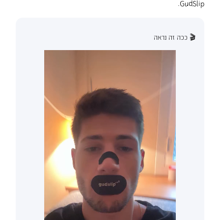
GudSlip.
🎬 ככה זה נראה