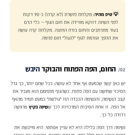
💡 טיפ מהיר:
מקלחת פושרת (לא קרה!) כ-90 דקות
לפני השינה דווקא מורידה את חום הגוף — כלי הדם
בעור מתרחבים והחום בורח החוצה. מקלחת קרה עושה
את ההפך וגורמת לגוף "לנעול" חום פנימה.
החום,
הפה
הפתוח
והבוקר
היבש
יש כאן קשר שכמעט אף אחד לא עושה: ככל שחם יותר, כך גדל
הסיכוי שתישנו עם הפה פתוח. כשהגוף מתחמם הוא מגביר את
קצב הנשימה, והנשימה הכבדה הזו "גולשת" כמעט תמיד מהאף
אל הפה. זו אחת הסיבות המרכזיות לכך ש
שינה בקיץ
מרגישה
רדודה כל כך.
נשימה דרך הפה בלילה היא לא עניין אסתטי. היא מייבשת את
רירית הגרון ואת חלל הפה, מגבירה נחירות, ומאיצה את אובדן