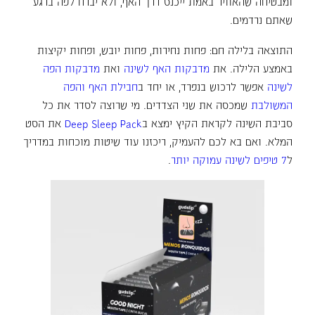
ומבטיחה שהאוויר באמת ייכנס דרך האף, ולא יברח לפה ברגע
שאתם נרדמים.
התוצאה בלילה חם: פחות נחירות, פחות יובש, ופחות יקיצות
באמצע הלילה. את
מדבקות האף לשינה
ואת
מדבקות הפה
לשינה
אפשר לרכוש בנפרד, או יחד ב
חבילת האף והפה
המשולבת
שמכסה את שני הצדדים. מי שרוצה לסדר את כל
סביבת השינה לקראת הקיץ ימצא ב
Deep Sleep Pack
את הסט
המלא. ואם בא לכם להעמיק, ריכזנו עוד שיטות מוכחות במדריך
ל
7 טיפים לשינה עמוקה יותר
.