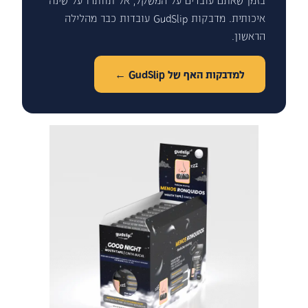
איכותית. מדבקות GudSlip עובדות כבר מהלילה
הראשון.
למדבקות האף של GudSlip ←