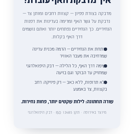
מדבקה בצורת פפיון — קצוות רחבים ומותן צר —
נדבקת על גשר האף ומרימה בעדינות את דפנות
הנחיריים. כך הנחיריים נפתחים יותר ואתם נושמים
דרך האף בקלות.
פותחת את הנחיריים — הרמה מכנית עדינה
שמרחיבה את מעבר האוויר
נשימה דרך האף, כל הלילה — דבק היפואלרגני
שמחזיק עד הבוקר וגם בזיעה
ללא תרופות, ללא כאב — רק פיזיקה: רחב
בקצוות, צר באמצע
שורה תחתונה: לילות שקטים יותר, פחות נחירות.
מיוצר באירופה · תקן ISO 13485 · דבק היפואלרגני