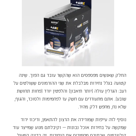
החלק שאנשים מפספסים הוא שהקשר עובד גם הפוך. שינה
קטועה בגלל נחירות מבלבלת את שני ההורמונים ששולטים על
רעב: הגרלין עולה (יותר תיאבון) והלפטין יורד (פחות תחושת
שובע). אתם מתעוררים עם חשק עז לפחמימות ולסוכר, והגוף,
שלא נח, מחפש דלק מהיר.
נוסיף לזה עייפות שמורידה את הרצון להתאמן, וריכוז ירוד
שמקשה על בחירות אוכל נבונות — וקיבלתם מנוע שמייצר עוד
קילוגרמים, שבתורם מחמירים את הנחירות. זה בדיוק המעגל