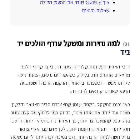
איך GudSlip שובר את המעגל הלילה
שאלות נפוצות
למה
נחירות
ומשקל
עודף
הולכים
יד
ביד
דרכי האוויר העליונות שלנו הן צינור רך. ביום, שרירי הלוע
מחזיקים אותו פתוח. בלילה, כשהשרירים נרפים, הצינור נוטה
לקרוס מעט — וכשעובר בו אוויר, הרקמה הרכה רוטטת. זה
הרעש שאנחנו קוראים לו נחירה.
כאן נכנס המשקל. רקמת שומן שמצטברת סביב הצוואר והלשון
מצרה עוד יותר את אותו צינור, בדיוק כמו ללחוץ על קצה צינור
גינה. ככל שהמעבר צר יותר, כך האוויר נדחס ומהיר יותר, הרטט
חזק יותר — והנחירה רועמת יותר. לכן אדם עם היקף צוואר
גדול נוטה לנחור הרבה יותר, וגם בסיכון גבוה יותר לדום נשימה