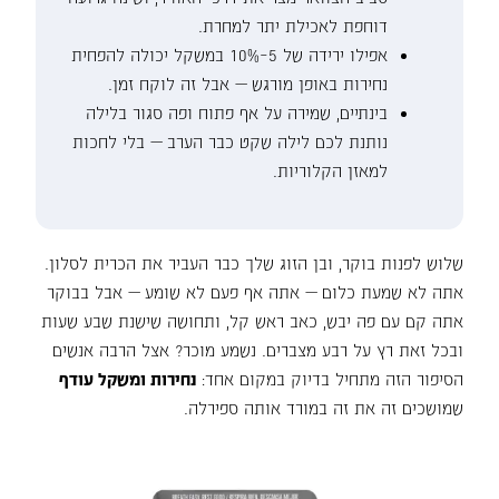
דוחפת לאכילת יתר למחרת.
אפילו ירידה של 5–10% במשקל יכולה להפחית
נחירות באופן מורגש — אבל זה לוקח זמן.
בינתיים, שמירה על אף פתוח ופה סגור בלילה
נותנת לכם לילה שקט כבר הערב — בלי לחכות
למאזן הקלוריות.
שלוש לפנות בוקר, ובן הזוג שלך כבר העביר את הכרית לסלון.
אתה לא שמעת כלום — אתה אף פעם לא שומע — אבל בבוקר
אתה קם עם פה יבש, כאב ראש קל, ותחושה שישנת שבע שעות
ובכל זאת רץ על רבע מצברים. נשמע מוכר? אצל הרבה אנשים
הסיפור הזה מתחיל בדיוק במקום אחד:
נחירות ומשקל עודף
שמושכים זה את זה במורד אותה ספירלה.