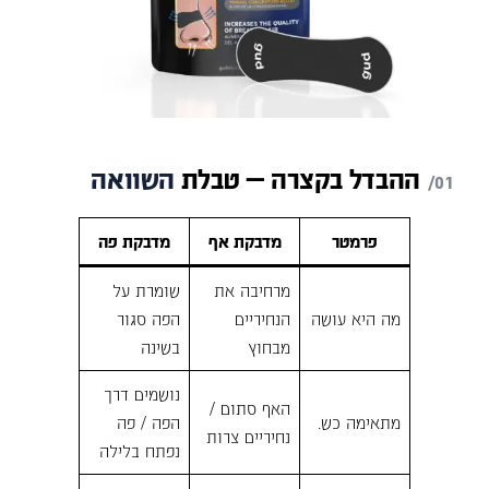
ההבדל
בקצרה
—
טבלת
השוואה
פרמטר
מדבקת אף
מדבקת פה
מרחיבה את
שומרת על
מה היא עושה
הנחיריים
הפה סגור
מבחוץ
בשינה
נושמים דרך
האף סתום /
מתאימה כש…
הפה / פה
נחיריים צרות
נפתח בלילה