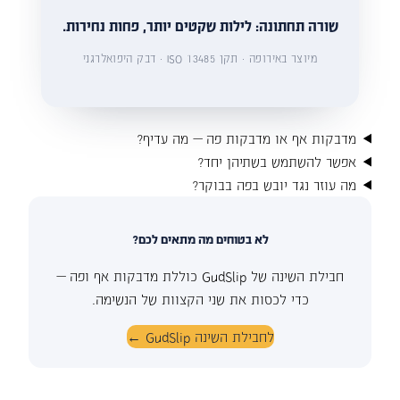
שורה תחתונה: לילות שקטים יותר, פחות נחירות.
מיוצר באירופה · תקן ISO 13485 · דבק היפואלרגני
מדבקות אף או מדבקות פה — מה עדיף?
אפשר להשתמש בשתיהן יחד?
מה עוזר נגד יובש בפה בבוקר?
לא בטוחים מה מתאים לכם?
חבילת השינה של GudSlip כוללת מדבקות אף ופה —
כדי לכסות את שני הקצוות של הנשימה.
לחבילת השינה GudSlip ←