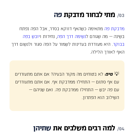
מתי
לבחור
מדבקת
פה
מדבקת פה
מתאימה כשהאף דווקא בסדר, אבל הפה נפתח
בשינה — מה שגורם ל
נשימה דרך הפה
, נחירות ו
יובש בפה
בבוקר
. היא מעודדת בעדינות לשמור על הפה סגור ולנשום דרך
האף לאורך הלילה.
💡
טיפ:
לא בטוחים מה מקור הבעיה? אם אתם מתעוררים
עם אף סתום — התחילו ממדבקת אף. אם אתם מתעוררים
עם פה יבש — התחילו ממדבקת פה. ואם שניהם —
השילוב הוא הפתרון.
למה
רבים
משלבים
את
שתיהן