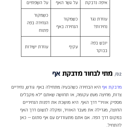
איפה נדבקת
על גשר האף
על השפתיים
כשמקור
עוזרת נגד
כשמקור
הנחירה בפה
נחירות?
הנחירה באף
פתוח
יובש בפה
עקיף
עוזרת ישירות
בבוקר
מתי
לבחור
מדבקת
אף
מדבקת אף
היא הבחירה כשהבעיה מתחילה באף: גודש, נחיריים
צרות, מחיצה מעט עקומה, או תחושה שאתם "לא מקבלים
מספיק אוויר" דרך האף. היא מושכת את דפנות הנחיריים
החוצה, מגדילה את מעבר האוויר, ומקלה לנשום דרך האף
במקום דרך הפה. אם אתם מתעוררים עם אף סתום — כאן
להתחיל.