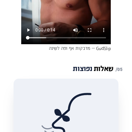
GudSlip — מדבקות אף ופה לשינה
שאלות
נפוצות