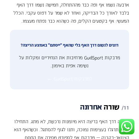
ארבעה נשמו אף ופה כבר מההתחלה, חמישה נשמו דרך האף
בלבד לאורך כל הבדיקה, ואחד לא שמר על דפוס עקבי. הכלל
המעשי: אף בקטעים הקלים, פה כשהוא כבר נפתח מעצמו.
רוצים לנשום דרך האף בלי שהאף "ייסתם" באמצע הריצה?
מדבקות GudSport מרחיבות את הנחיריים ומקלות על
נשימה אפית באימון.
למדבקות GudSport ←
שורה
אחרונה
נשימה דרך האף בריצה היא מיומנות נרכשת, לא מתג. התחילו
לאט, תרגלו בעצימות נמוכה, ותנו לגוף להסתגל. וכשהאף הוא
הצוואר-בקבוק — מדבקת אף לספורט מסירה את החסם