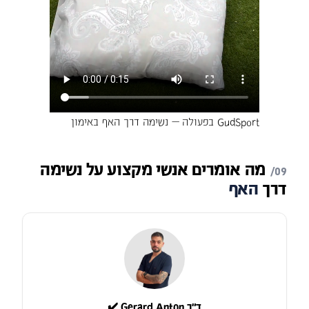
GudSport בפעולה — נשימה דרך האף באימון
מה
אומרים
אנשי
מקצוע
על
נשימה
דרך
האף
ד״ר Gerard Anton ✔️