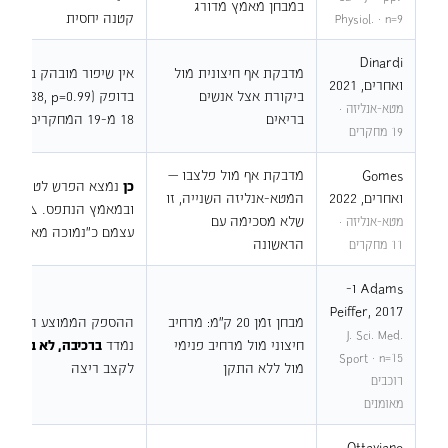
במבחן מאמץ מדורג
קטנה יחסית
Physiol. · n=9
Dinardi
מדבקת אף חיצונית מול
ואחרים, 2021
ביקורת אצל אנשים
מטא-אנליזה ·
בריאים
18 מ-19 המחקרים סווגו בסיכון הטיה גבוה או לא ברור
19 מחקרים
Gomes
מדבקת אף מול פלצבו —
כן
נמצא הפרש לטובת המ
ואחרים, 2022
המטא-אנליזה השנייה, זו
ובמאמץ הנתפס. ⚠️ ודאו
שלא מסכימה עם
מטא-אנליזה ·
עצמם כ"נמוכה מאוד"
הראשונה
11 מחקרים
Adams ו-
Peiffer, 2017
מבחן זמן 20 ק״מ: מרחיב
J. Sci. Med.
חיצוני מול מרחיב פנימי
נמדד
ברכיבה, לא בריצה
—
Sport · n=15
מול ללא התקן
לקצב ריצה
רוכבים
מאומנים
Ottaviano