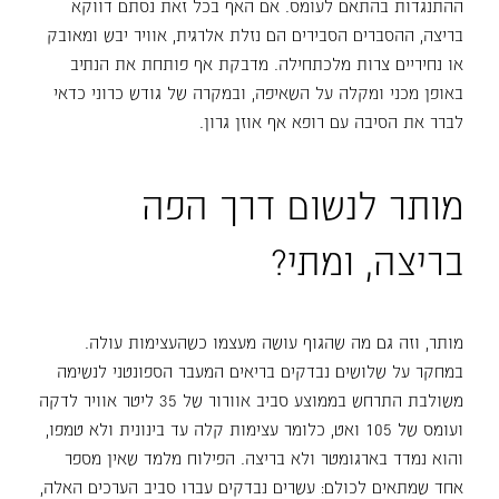
ההתנגדות בהתאם לעומס. אם האף בכל זאת נסתם דווקא
בריצה, ההסברים הסבירים הם נזלת אלרגית, אוויר יבש ומאובק
או נחיריים צרות מלכתחילה. מדבקת אף פותחת את הנתיב
באופן מכני ומקלה על השאיפה, ובמקרה של גודש כרוני כדאי
לברר את הסיבה עם רופא אף אוזן גרון.
מותר לנשום דרך הפה
בריצה, ומתי?
מותר, וזה גם מה שהגוף עושה מעצמו כשהעצימות עולה.
במחקר על שלושים נבדקים בריאים המעבר הספונטני לנשימה
משולבת התרחש בממוצע סביב אוורור של 35 ליטר אוויר לדקה
ועומס של 105 ואט, כלומר עצימות קלה עד בינונית ולא טמפו,
והוא נמדד בארגומטר ולא בריצה. הפילוח מלמד שאין מספר
אחד שמתאים לכולם: עשרים נבדקים עברו סביב הערכים האלה,