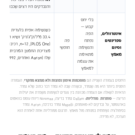
והנבדקים היו רצים שכבר נשמו
בלי יחס
קבוע —
אינטרוולים,
הפה
ספרינטים
נפתח
פה
וסיום
והנשימה
חופשי
מאמץ
מתאימה
שלו (Aaron ואחרים, 1992, n=8) — כלומר "לנשום חזק יותר" הוא לא צעד חינמי
את עצמה
למאמץ
היחסים בעמודה השנייה הם
מוסכמות אימון נפוצות ולא ממצא מחקרי
; העמודה
הימנית ביותר היא מה שנמדד, ובשורה שבה לא נמדד דבר כתוב שלא נמדד.
הראיות לשאלה אם הצמדה מכוונת בין צעדים לנשימות משפרת את יעילות
הריצה —
סותרות
.
מודליות:
Dallam נמדד בריצה; Niinimaa דיווח עומס בוואטים
בארגומטר, על נבדקים לא-מאומנים; Mapelli נמדד ברכיבה; Aaron נמדד
בסימולציה נשימתית במנוחה מול מאמץ. תרגום ממודליות אחת לאחרת הוא
הערכה, לא מדידה.