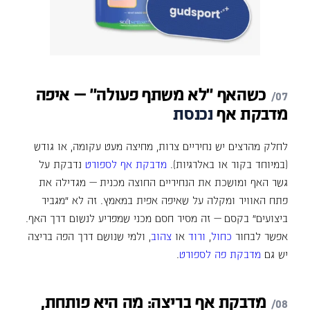
כשהאף
"לא
משתף
פעולה"
—
איפה
מדבקת
אף
נכנסת
לחלק מהרצים יש נחיריים צרות, מחיצה מעט עקומה, או גודש
(במיוחד בקור או באלרגיות).
מדבקת אף לספורט
נדבקת על
גשר האף ומושכת את הנחיריים החוצה מכנית — מגדילה את
פתח האוויר ומקלה על שאיפה אפית במאמץ. זה לא "מגביר
ביצועים" בקסם — זה מסיר חסם מכני שמפריע לנשום דרך האף.
אפשר לבחור
כחול
,
ורוד
או
צהוב
, ולמי שנושם דרך הפה בריצה
יש גם
מדבקת פה לספורט
.
מדבקת
אף
בריצה:
מה
היא
פותחת,