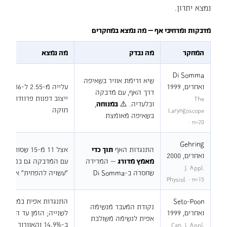
נמצא יתרון.
מדבקות ומרחיבי אף — מה נמצא במחקרים
המחקר
מה נבדק
מה נמצא
Di Somma
שיא זרימת אוויר בשאיפה
ואחרים, 1999
דרך האף, עם מדבקה
ייצוב דפנות פרוזדור ה
The
ובלעדיה. ⚠️
במנוחה
,
חזקה
Laryngoscope
בשאיפה מאומצת
· n=20
Gehring
התנגדות האף
תוך כדי
אצל 11 מ-15 ש
ואחרים, 2000
מאמץ מדורג
— המדידה
עם המדבקה גם במאמץ. 
J. Appl.
שחסרה ב-Di Somma
"עשויה להפחית" את הא
Physiol. · n=15
Seto-Poon
נקודת המעבר מנשימה
ואחרים, 1999
אפית לנשימה משולבת
Can. J. Appl.