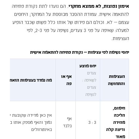
אימון נפוצות, לא ממצא מחקרי
. הם נועדו לתת נקודת פתיחה
להתאמה אישית. עמודת ההסבר מבוססת על המחקר; היחסים
עצמם — לא. וכולם הם פירוט של אותו כלל פשוט שכבר הופיע
למעלה: שאיפה על פני 3 צעדים, נשיפה על פני 2-3, לפי
העצימות.
יחסי נשימה לפי עצימות — נקודת פתיחה להתאמה אישית
יחס מוצע
צעדים
העצימות
אף או
מה נמדד בעצימות הזאת
לשאיפה :
והתחושה
פה
צעדים
לנשיפה
חימום,
הליכה
אין כאן מדידה שקובעת יחס, וז
אף
מהירה
3 : 3
נמוך והאף מספק אותו בנוחות, 
בלבד
וריצה קלה
באינטרוולים
מאוד