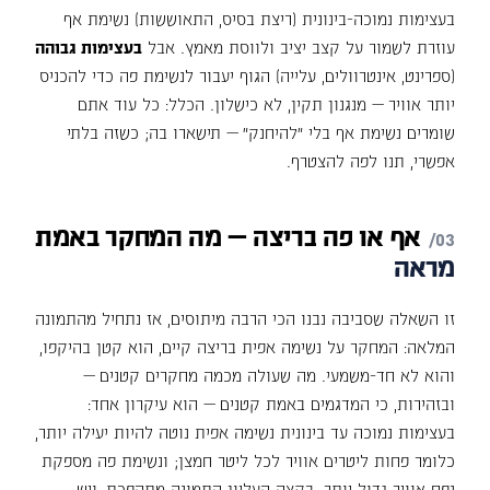
בעצימות נמוכה-בינונית (ריצת בסיס, התאוששות) נשימת אף
עוזרת לשמור על קצב יציב ולווסת מאמץ. אבל
בעצימות גבוהה
(ספרינט, אינטרוולים, עלייה) הגוף יעבור לנשימת פה כדי להכניס
יותר אוויר — מנגנון תקין, לא כישלון. הכלל: כל עוד אתם
שומרים נשימת אף בלי "להיחנק" — תישארו בה; כשזה בלתי
אפשרי, תנו לפה להצטרף.
אף
או
פה
בריצה
—
מה
המחקר
באמת
מראה
זו השאלה שסביבה נבנו הכי הרבה מיתוסים, אז נתחיל מהתמונה
המלאה: המחקר על נשימה אפית בריצה קיים, הוא קטן בהיקפו,
והוא לא חד-משמעי. מה שעולה מכמה מחקרים קטנים —
ובזהירות, כי המדגמים באמת קטנים — הוא עיקרון אחד:
בעצימות נמוכה עד בינונית נשימה אפית נוטה להיות יעילה יותר,
כלומר פחות ליטרים אוויר לכל ליטר חמצן; ונשימת פה מספקת
נפח אוויר גדול יותר. בקצה העליון התמונה מתהפכת, ויש