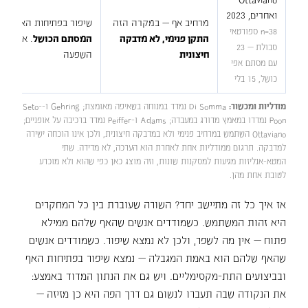
ואחרים, 2023
מרחיב אף — במקרה הזה
שיפור בפתיחות האף ובבי
n=38 ספורטאי
התקן פנימי, לא מדבקה
המסתם הכושל
. אצל מי
סבולת — 23
חיצונית
השפעה
עם מסתם אפי
כושל, 15 בלי
מודליות ומכשור:
Di Somma נמדד במנוחה בשאיפה מאומצת; Gehring ו-Seto-
Poon נמדדו במאמץ מדורג במעבדה; Adams ו-Peiffer נמדד ברכיבה על אופניים;
Ottaviano השתמש במרחיב פנימי ולא במדבקה חיצונית, ולכן אינו הוכחה ישירה
למדבקה. תרגום ממודליות אחת לאחרת הוא הערכה, לא מדידה. שתי
המטא-אנליזות מגיעות למסקנות שונות, וזה מוצג כאן כפי שהוא ולא מוכרע
לטובת אחת מהן.
אז איך כל זה מתיישב יחד? השורה שעוברת בין כל המחקרים
היא זהות המשתמש. כשמודדים אנשים שהאף שלהם ממילא
פתוח — אין מה לשפר, ולכן לא נמצא שיפור. כשמודדים אנשים
שהאף שלהם הוא באמת המגבלה — נמצא שיפור בפתיחות האף
ובביצועים התת-מקסימליים. ויש גם את הנתון המדוד באמצע:
את הנקודה שבה תעברו לנשום גם דרך הפה היא כן מזיזה —