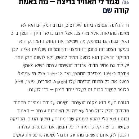
נגמר
לי
האוויר
בריצה
—
מה
באמת
קורה
שם
זו התלונה הנפוצה ביותר של רצים, וברוב המקרים היא לא
מגיעה מהריאות אלא מהקצב. אצל אדם בריא רוויון החמצן בדם
נשאר גבוה גם במאמץ; מה שמייצר את תחושת המחנק הוא
בעיקר הצטברות פחמן דו-חמצני והחומציות שנלווית אליה. לכן
התיקון הראשון הוא כמעט תמיד להאט, ולא לנשום חזק יותר.
יש לזה גם מחיר מדוד: עבודת הנשימה עצמה בשיא מאמץ
צורכת כ-10% מצריכת החמצן, ועד 13–15% אצל מי שמנצל
כמעט את כל מרווח הזרימה שלו (Aaron ואחרים, 1992, n=8).
כלומר לנשום בכוח זה לשלם יותר חמצן — כדי לנשום.
הגורם השני הוא מקום הנשימה. נשימה שטוחה ומהירה מהחזה
מבזבזת חלק גדול מכל שאיפה על הצינורות עצמם — האוויר
נכנס ויוצא בלי להגיע לעומק שבו מתרחש חילוף הגזים. הבדיקה
פשוטה: בריצה קלה, הניחו יד על הבטן. אם הכתפיים עולות
והבטן לא, אתם נושמים מהחזה. תרגול נשימה סרעפתית עושים