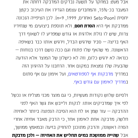
אבל מעט: במחקר על תשעה נבדקים המדבקה דחתה את
המעבר בכ-15%, והמחברים עצמם הגדירו את העיכוב כקטן
יחסית (Seto-Poon ואחרים, 1999, n=9). לכן הציפייה הנכונה
ממדבקת אף היא
הסרת חסם
, ולא תוספת ביצועים: מי שנחיריו
צרות, שיש לו נזלת אלרגית או גודש שמפריע לו לשאוף דרך
האף בריצה — סביר שירגיש הבדל, וירגיש אותו כבר בשאיפה
הראשונה. מי שהאף שלו פתוח וגם ככה נושם דרכו בנוחות —
כנראה לא ירגיש כלום, וזה לא כישלון של המוצר אלא הודעה
שהבעיה שלו נמצאת במקום אחר. הרחבנו על ההיגיון הזה
במדריך
מדבקות אף לספורטאים
, ועל אימון עם אף סתום
ב
מדריך לאימון עם גודש באף
.
ולסיום שלוש נקודות מעשיות, כי גם מוצר מכני מצליח או נכשל
לפי איך שמדביקים אותו: לנקות ולייבש את גשר האף לפני
ההדבקה — עור שמן או לח הוא הסיבה הנפוצה ביותר לאחיזה
חלשה; מדבקה אחת לאימון אחד, כי הדבק מאבד אחיזה אחרי
הסרה ראשונה; והדבק מתוכנן להחזיק בזיעה ובמאמץ ממושך,
אבל
שהייה ממושכת במים תחליש את האחיזה — ולכן מדבקת