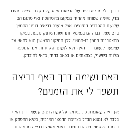
בדרך כלל זו לא בעיה של הריאות אלא של הקצב. יציאה מהירה
מדי, נשימה שטוחה מהחזה במקום מהסרעפת ואף סתום הם
שלושת ההסברים הנפוצים. אצל אנשים בריאים רוויון החמצן
בדם נשאר גבוה גם במאמץ, ותחושת המחנק נובעת בעיקר
מהצטברות פחמן דו-חמצני. לכן התיקון הראשון הוא להאט עד
שאפשר לנשום דרך האף, ולא לנשום חזק יותר. אם התופעה
מלווה בשיעול, בצפצופים או בכאב בחזה, כדאי להיבדק.
האם נשימה דרך האף בריצה
תשפר לי את הזמנים?
אין ראיה שאומרת כן. במחקר על עשרה רצים שנשמו דרך האף
בלבד לא נמצא הבדל בצריכת החמצן המרבית, בשיא ההספק או
ברמות הלקטט. מה שכן נמדד, בשיא מאמץ ובריצה מתמשכת