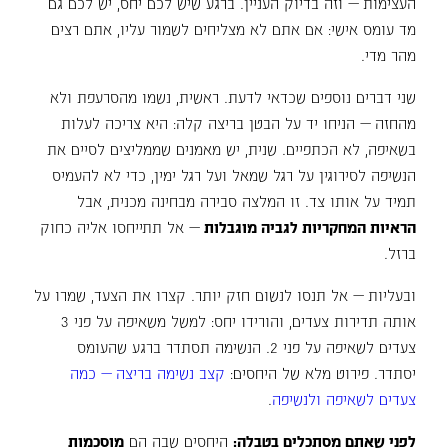
העצימות — וזה בדיוק העניין. ברגע שיש לכם יחס, יש לכם גם
מד עומס אישי: אם אתם לא מצליחים לשמור עליו, אתם רצים
מהר מדי.
שני דברים נוספים שכדאי לדעת. ראשית, נשמו מהסרעפת ולא
מהחזה — הניחו יד על הבטן בריצה קלה: היא צריכה לעלות
בשאיפה, לא הכתפיים. שנית, יש מאמנים שממליצים לסיים את
הנשיפה לסירוגין על רגל שמאל ועל רגל ימין, כדי לא להעמיס
תמיד על אותו צד. זו המלצה סבירה מבחינה מכנית, אבל
הראיות המחקריות לגביה מוגבלות
— אל תתייחסו אליה כחוק
ברזל.
ובעליות — אל תנסו לנשום חזק יותר. קצרו את הצעד, שמרו על
אותה תדירות צעדים, והורידו יחס: למשל משאיפה על פני 3
צעדים לשאיפה על פני 2. הנשימה תסתדר ברגע שהעומס
יסתדר. פירוט מלא של היחסים:
קצב נשימה בריצה — כמה
צעדים לשאיפה ולנשיפה
.
לפני שאתם מסתכלים בטבלה:
היחסים שבה הם
מוסכמות