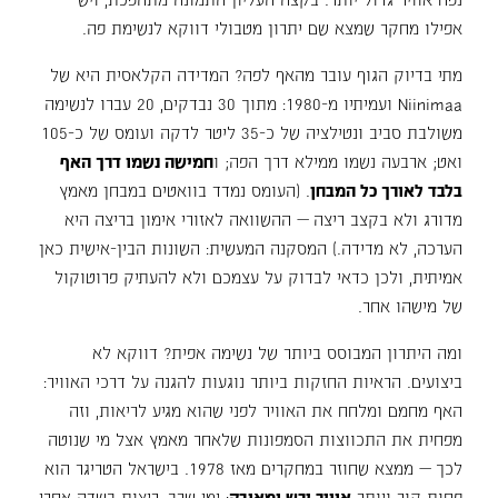
אפילו מחקר שמצא שם יתרון מטבולי דווקא לנשימת פה.
מתי בדיוק הגוף עובר מהאף לפה? המדידה הקלאסית היא של
Niinimaa ועמיתיו מ-1980: מתוך 30 נבדקים, 20 עברו לנשימה
משולבת סביב ונטילציה של כ-35 ליטר לדקה ועומס של כ-105
ואט; ארבעה נשמו ממילא דרך הפה; ו
חמישה נשמו דרך האף
בלבד לאורך כל המבחן
. (העומס נמדד בוואטים במבחן מאמץ
מדורג ולא בקצב ריצה — ההשוואה לאזורי אימון בריצה היא
הערכה, לא מדידה.) המסקנה המעשית: השונות הבין-אישית כאן
אמיתית, ולכן כדאי לבדוק על עצמכם ולא להעתיק פרוטוקול
של מישהו אחר.
ומה היתרון המבוסס ביותר של נשימה אפית? דווקא לא
ביצועים. הראיות החזקות ביותר נוגעות להגנה על דרכי האוויר:
האף מחמם ומלחח את האוויר לפני שהוא מגיע לריאות, וזה
מפחית את התכווצות הסמפונות שלאחר מאמץ אצל מי שנוטה
לכך — ממצא שחוזר במחקרים מאז 1978. בישראל הטריגר הוא
פחות קור ויותר
אוויר יבש ומאובק
: ימי שרב, ריצות בשדה אחרי