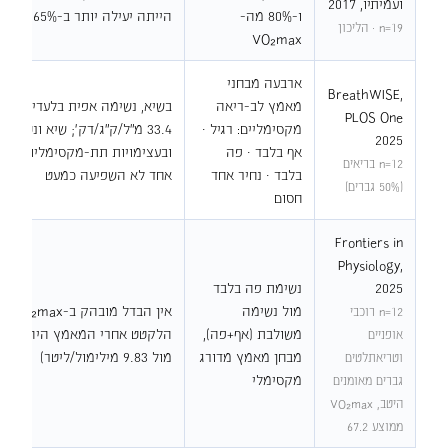
ועמיתיו, 2017
ו-80% מה-
הייתה יעילה יותר ב-65% וב-80%
n=19 · הליכון
VO₂max
ארבעה מבחני
BreathWISE,
מאמץ לב-ריאה
PLOS One
מקסימליים: רגיל ·
2025
אף בלבד · פה
ובעצימויות תת-מקסימליות ההבד
n=12 בריאים
בלבד · נחיר אחד
אחד לא השפיעה כמעט
(50% גברים)
חסום
Frontiers in
Physiology,
2025
נשימת פה בלבד
מול נשימה
אין 
n=12 רוכבי
משולבת (אף+פה),
אופניים
מבחן מאמץ מדורג
מול 9.83 מילימול/ליטר)
וטריאתלטים
מקסימלי
גברים מאומנים
היטב, VO₂max
ממוצע 67.2