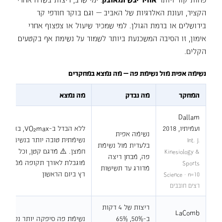
הקציר, ועונת האלרגיות של האביב — וגם בוקר חורפי קר
בירושלים או ברמת הגולן. למי שמכיר שיעול או צפצוף אחרי
אימון, זו הסיבה המשכנעת ביותר לשמור על נשימת אף בקטעים
הקלים.
נשימה אפית מול נשימת פה — מה נמצא במחקרים
המחקר
מה נבדק
מה נמצא
Dallam
ועמיתיו, 2018
ללא הבדל ב-x
נשימה אפית
נשימתית טובה יותר בנשימה אפי
Int. J.
בלעדית מול נשימת
חמצן. ⚠️ מדגם קטן, וכל המשת
Kinesiology &
פה, מבחן ריצה
מוגבלת לאורך תקופה ממושכת 
Sports
מדורג עד תשישות
רץ ביום הראשון
Science · n=10
רצים חובבים
ריצות של 4 דקות
LaComb
ב-50%, 65%
נשימת פה סיפקה יותר נפח אווי