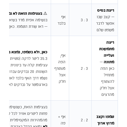
ריצת בסיס
⚠️
בעצימות הזאת לא נמדד דב
— קצב שבו
אף
3 : 3
אפשר לדבר
בלבד
— ראו שורת הטמפו. כאן הכלי 
משפט שלם
ריצה
מתמשכת
כאן, ולא בטמפו, נמצא בממוצ
ועלייה
אף;
מתונה
—
הפה
כאן הפה
3 : 2
מצטרף
מתחיל
אצל
נשמו דרך האף בלבד לאורך כל 
להצטרף
חלק
בארגומטר על נבדקים לא-מאומ
אצל חלק
מהרצים
בעצימות הזאת, כשנשימה אפי
טמפו וקצב
אף +
2 : 2
מהמהירות המקסימלית (p=0.002; Dallam ואחרים, 2018, n=10). ⚠️ באותו מחקר
מרוץ ארוך
פה
לא
נמצא הבדל בצריכת החמצן 