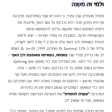
ולמי
זה
משנה
נתחיל מהחלק שכן נמדד, כי הוא לא שנוי במחלוקת: מדבקת
אף היא התקן מכני. היא נדבקת על גשר האף, מייצבת את
דפנות המסתם האפי ומקשה עליהן להתמוטט פנימה
כשהשאיפה חזקה. במעבדה זה נמדד ישירות — שיא זרימת
האוויר בשאיפה דרך האף עלה מ-2.55 ל-2.86 ליטר לשנייה,
עלייה של כ-12% (Di Somma ואחרים, 1999, n=20). ⚠️ ושימו
לב מה בדיוק נמדד שם:
במנוחה, בשאיפה מאומצת דרך האף
—
לא תוך כדי ריצה. את המדידה תוך כדי מאמץ עשו Gehring
ואחרים בשנת 2000 על 15 נבדקים, ואצל 11 מהם — אלה
שהמדבקה הורידה להם את התנגדות האף במנוחה מעל סף
שהוגדר מראש — ההתנגדות נשארה נמוכה יותר עם המדבקה גם
תוך כדי המאמץ. המחברים עצמם ניסחו את זה בזהירות:
המדבקה
"עשויה להפחית"
את האנרגיה הנדרשת לנשימה אפית
במאמץ, אצל מי שמגיב לה.
ומכאן החלק שפחות נוח למותג שמוכר את המוצר, ואנחנו בכל