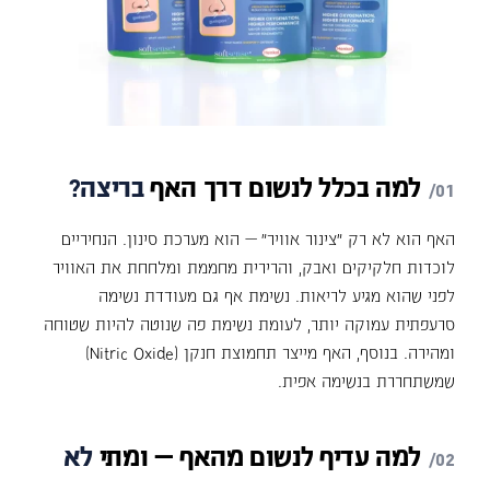
למה
בכלל
לנשום
דרך
האף
בריצה?
האף הוא לא רק "צינור אוויר" — הוא מערכת סינון. הנחיריים
לוכדות חלקיקים ואבק, והרירית מחממת ומלחחת את האוויר
לפני שהוא מגיע לריאות. נשימת אף גם מעודדת נשימה
סרעפתית עמוקה יותר, לעומת נשימת פה שנוטה להיות שטוחה
ומהירה. בנוסף, האף מייצר תחמוצת חנקן (Nitric Oxide)
שמשתחררת בנשימה אפית.
למה
עדיף
לנשום
מהאף
—
ומתי
לא