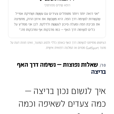
רופא שיניים ספורטיבי
״אני רואה יותר ויותר מטופלים צעירים עם עששת ושחיקת אמייל
שקשורות לנשימה דרך הפה. היא משבשת את איזון הרוק, מחמיצה
את סביבת הפה ומעלה סיכון לעששת ולדלקת. לכן אני ממליץ על
כלים לנשימה דרך האף — כמו מדבקות אף ומדבקות פה.״
הציטוט מתייחס לנשימה דרך האף באופן כללי ולסוג המוצר, ואינו חוות דעת על
מוצר GudSport מסוים או המלצה רפואית אישית.
שאלות
נפוצות
—
נשימה
דרך
האף
בריצה
איך לנשום נכון בריצה —
כמה צעדים לשאיפה וכמה