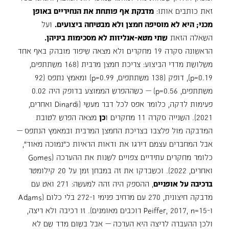
זאת כותבים אותו:
מדבקת אף פותחת את הנחיריים באופן
מכני; היא לא מוסיפה חמצן ולא מבטיחה ביצועים.
ועל
השאלה הזאת
שתי מטא-אנליזות לא מסכימות ביניהן.
הראשונה סקרה 19 מחקרים ולא מצאה שיפור מובהק באף אחד
משלושת מדדי הביצוע: צריכת חמצן מרבית (168 משתתפים,
p=0.19), דופק (138 משתתפים, p=0.99) ומאמץ נתפס (92
משתתפים, p=0.56) — כשההפרש הממוצע בדופק היה 0.02
פעימות לדקה, כלומר אפס לכל דבר מעשי (Dinardi ואחרים,
2021). השנייה סקרה 11 מחקרים ו
כן
מצאה הפרש לטובת
המדבקה מול פלצבו בצריכת החמצן המרבית ובמאמץ הנתפס —
אבל המחברים עצמם דירגו את ודאות הראיות כ"נמוכה מאוד",
כלומר מחקרים עתידיים צפויים לשנות את ההערכה (Gomes
ואחרים, 2022). וכשבדקו את זה במבחן זמן על 20 קילומטר
ברכיבה על אופניים
, ההספק היה זהה למעשה: 271 ואט עם
מדבקה חיצונית, 270 עם מרחיב פנימי ו-272 בלי כלום (Adams
ו-Peiffer, 2017, n=15 רוכבים מאומנים). זו רכיבה ולא ריצה,
ולכן ההעברה לריצה היא הערכה — אבל בשום מדד שם לא