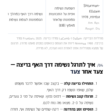
Shturman-
השפעת נשימה
Ellstein
אפית על התכווצות
נשימה דרך האף במהלך המאמץ
ועמיתיו, 1978
סמפונות שלאחר
הסמפונות לעומת נשימת פה
Am. Rev.
מאמץ (EIB)
Respir. Dis.
מודליות הבדיקה: Dallam ו-LaComb נמדדו בריצה. Frontiers 2025 נמדד
ברכיבה. Niinimaa 1980 דיווח את העומס בוואטים במבחן מאמץ מדורג. תרגום
של ממצא ממודליות אחת לאחרת הוא הערכה, לא מדידה.
איך
לתרגל
נשימה
דרך
האף
בריצה
—
צעד
אחר
צעד
התחילו בריצה קלה
— בקצב שבו אפשר לדבר משפט
שלם, שאפו ונשפו רק דרך האף.
תרגלו קצב נשימה
— דפוס נפוץ: שאיפה על פני 3 צעדים,
נשיפה על 2-3. מצאו מה נוח לכם.
הוסיפו זמן בהדרגה
— דקה-שתיים של נשימת אף, חזרה