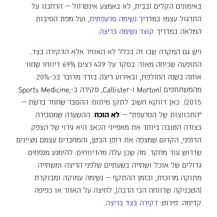
באימונים הקלים ובבית, לא באמצע אינטרוול — הרחבנו על
התרגול עצמו במדריך
נשימה סרעפתית
, ועל מפת הסיבות
המלאה במדריך
קוצר נשימה בריצה
.
ויש גם המקרה שבו זה בכלל לא האוויר אלא הדקירה בצד.
התופעה שכיחה מאוד: בסקר על 439 רצים 69% דיווחו שחוו
אותה בשנה החולפת, ובאירוע ריצה בודד מדובר בכ-20%
מהמשתתפים (Morton ו-Callister, סקירה ב-Sports Medicine,
2015). כאן דווקא חשוב לתקן מיתוס: ההסבר שחוזר ברשת —
"התכווצות של הסרעפת" —
לא הוכח
. ההשערה שמסבירה
בצורה הטובה ביותר את מאפייני הכאב היא גירוי של הצפק
הדופני, הקרום שמצפה את דופן הבטן, והמחברים עצמם מציינים
שדרוש עוד מחקר. מה שכן עלה מהדיווחים: להימנע מנפחים
גדולים של אוכל ושתייה בשעתיים שלפני הריצה ומשתייה
מתוקה מרוכזת, ובזמן ההתקף — נשימה עמוקה ומבוקרת
(הטכניקה שדווחה הכי הרבה), לחיצה על האזור או כפיפה
קדימה. פירוט:
דקירה בצד בריצה
.