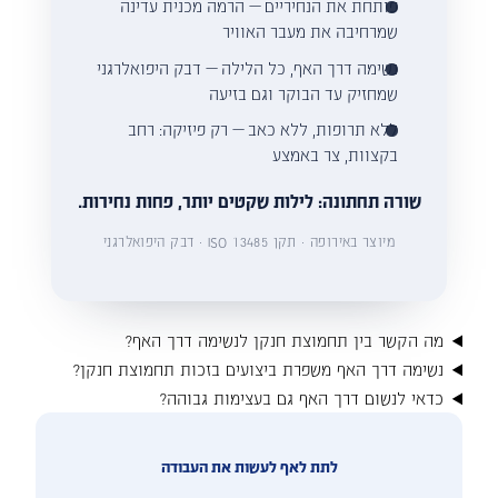
פותחת את הנחיריים — הרמה מכנית עדינה
שמרחיבה את מעבר האוויר
נשימה דרך האף, כל הלילה — דבק היפואלרגני
שמחזיק עד הבוקר וגם בזיעה
ללא תרופות, ללא כאב — רק פיזיקה: רחב
בקצוות, צר באמצע
שורה תחתונה: לילות שקטים יותר, פחות נחירות.
מיוצר באירופה · תקן ISO 13485 · דבק היפואלרגני
מה הקשר בין תחמוצת חנקן לנשימה דרך האף?
נשימה דרך האף משפרת ביצועים בזכות תחמוצת חנקן?
כדאי לנשום דרך האף גם בעצימות גבוהה?
לתת לאף לעשות את העבודה