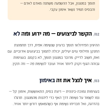
תומך במנגנון, אבל ההשפעה משתנה מאדם לאדם —
והבסיס תמיד נשאר אימון עקבי.
הקשר
לביצועים
—
מה
ידוע
ומה
לא
ההיגיון הפיזיולוגי תומך ברעיון שנשימה אפית, דרך תחמוצת
החנקן וחילופי גזים יעילים, יכולה לתמוך בביצועים אירוביים. עם
זאת, חשוב לדייק: מדובר במנגנון תומך, לא בקסם. בעצימות
גבוהה הגוף זקוק ליותר אוויר ועובר לנשימת פה — וזה תקין.
איך
לנצל
את
זה
באימון
בעצימות נמוכה-בינונית — ריצת בסיס, התאוששות, אימון קל —
נסו לשמור על נשימה דרך האף כדי ליהנות מהמנגנון. תרגלו
בהדרגה, ואל תכריחו נשימת אף כשהמאמץ דורש יותר אוויר.