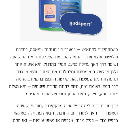
כשמתחילים להתאמץ — במעבר בין תנוחות ויניאסה, בסדרת
פילאטיס עוצמתית — הנטייה הטבעית היא לפתוח את הפה. אבל
נשימה דרך האף עדיפה כמעט תמיד בתרגול: היא איטית יותר
ולכן מרגיעה, היא מסננת ומלחלחת את האוויר, והיא מייצרת
תחמוצת חנקן שמשפרת את קליטת החמצן ברקמות. נשימה
דרך הפה, לעומת זאת, נוטה להיות מהירה ושטחית — היא מעלה
את הדופק, מייבשת את הגרון ומוציאה אתכם מהריכוז.
לכן מורים רבים ליוגה ופילאטיס מבקשים לשמור על שאיפה
ונשיפה דרך האף לאורך רוב התרגול. הבעיה מתחילה כשהאף
מרגיש "צר" — בגלל מבנה, אלרגיה או פשוט עייפות — ואז הפה