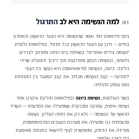
למה
הנשימה
היא
לב
התרגול
ג'וזף פילאטיס חזר ואמר שהנשימה היא הצעד הראשון והאחרון
בחיים — ולכן גם הצעד הראשון בכל תרגיל. בפילאטיס נלמדת
"נשימה צידית-אחורית": בשאיפה בית החזה מתרחב לצדדים
ולאחור, ובנשיפה הבטן מתרוקנת תוך ריכוך והפעלת שרירי
הליבה. ביוגה, הנשימה (פראנאיאמה) היא הגשר בין הגוף
לתודעה — קצב הנשימה מכתיב את קצב המעבר בין התנוחות
ואת עומק ההרפיה.
בשני העולמות,
נשימה ביוגה
ובפילאטיס חולקת עיקרון אחד:
נשימה איטית, עמוקה ומבוקרת שמפעילה את הסרעפת — השריר
הראשי של הנשימה — ולא רק את החזה העליון. נשימה
סרעפתית כזו מפעילה את מערכת העצבים הפרסימפטטית,
מורידה את הדופק, ומאפשרת לגוף להישאר בתנוחה מאומצת
בלי לאבד שליטה.