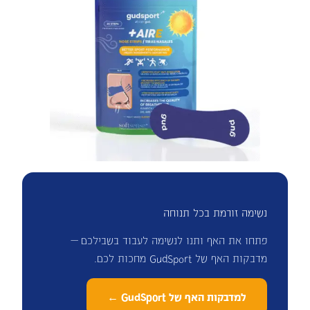
נשימה זורמת בכל תנוחה
פתחו את האף ותנו לנשימה לעבוד בשבילכם —
מדבקות האף של GudSport מחכות לכם.
למדבקות האף של GudSport ←