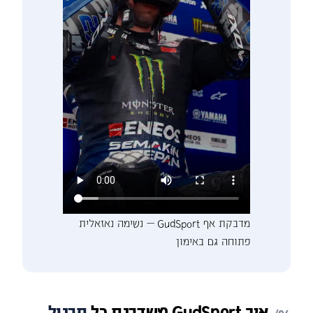
מדבקת אף GudSport — נשימה נאזאלית
פתוחה גם באימון
איך
GudSport
משדרגת
כל
תרגול