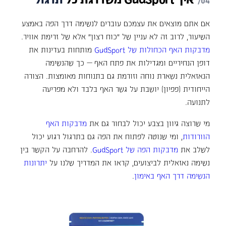
אם אתם מוצאים את עצמכם עוברים לנשימה דרך הפה באמצע
השיעור, לרוב זה לא עניין של "כוח רצון" אלא של זרימת אוויר.
מדבקות האף הכחולות של GudSport
מותחות בעדינות את
דופן הנחיריים ומגדילות את פתח האף — כך שהנשימה
הנאזאלית נשארת נוחה וזורמת גם בתנוחות מאומצות. הצורה
הייחודית (פפיון) יושבת על גשר האף בלבד ולא מפריעה
לתנועה.
מי שרוצה גיוון בצבע יכול לבחור גם את
מדבקות האף
הוורודות
, ומי שנוטה לפתוח את הפה גם בתרגול רגוע יכול
לשלב את
מדבקות הפה של GudSport
. להרחבה על הקשר בין
נשימה נאזאלית לביצועים, קראו את המדריך שלנו על
יתרונות
הנשימה דרך האף באימון
.