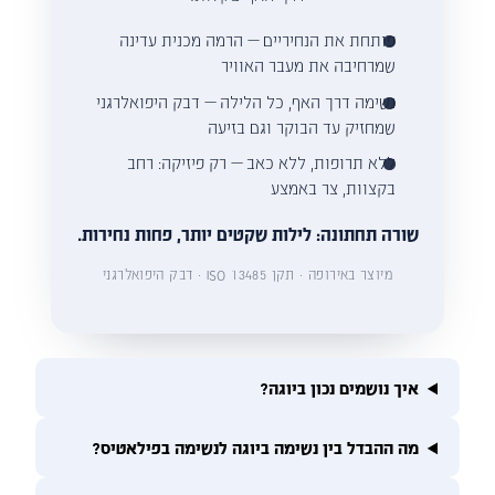
פותחת את הנחיריים — הרמה מכנית עדינה
שמרחיבה את מעבר האוויר
נשימה דרך האף, כל הלילה — דבק היפואלרגני
שמחזיק עד הבוקר וגם בזיעה
ללא תרופות, ללא כאב — רק פיזיקה: רחב
בקצוות, צר באמצע
שורה תחתונה: לילות שקטים יותר, פחות נחירות.
מיוצר באירופה · תקן ISO 13485 · דבק היפואלרגני
איך נושמים נכון ביוגה?
מה ההבדל בין נשימה ביוגה לנשימה בפילאטיס?